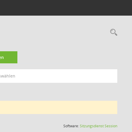
Rec
en
swählen
(Wird in
Software:
Sitzungsdienst
Session