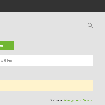
Rec
en
swählen
(Wird in
Software:
Sitzungsdienst
Session