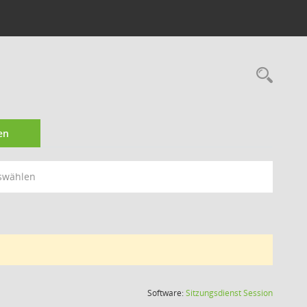
Rec
en
swählen
(Wird in
Software:
Sitzungsdienst
Session