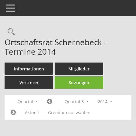
Toggle navigation
Rechercheauswahl
Ortschaftsrat Schernebeck -
Termine 2014
Informationen
Mitglieder
Vertreter
Sitzungen
Quartal
Quartal 3
2014
Aktuell
Gremium auswählen