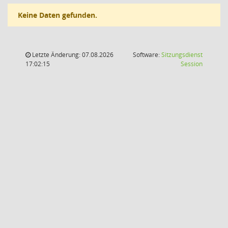
Keine Daten gefunden.
Letzte Änderung: 07.08.2026
Software:
Sitzungsdienst
(Wird in
17:02:15
Session