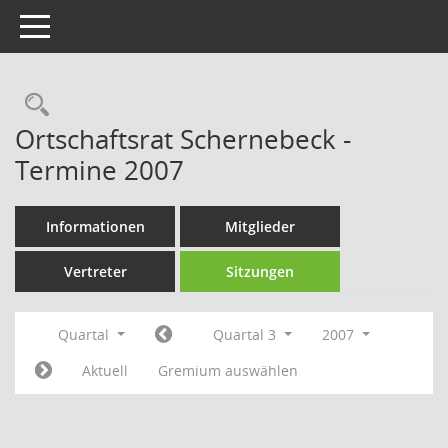
Toggle navigation
Rechercheauswahl
Ortschaftsrat Schernebeck -
Termine 2007
Informationen
Mitglieder
Vertreter
Sitzungen
Quartal
Quartal 3
2007
Aktuell
Gremium auswählen