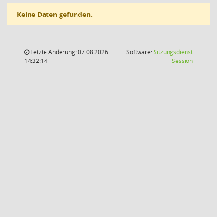
Keine Daten gefunden.
Letzte Änderung: 07.08.2026
Software:
Sitzungsdienst
(Wird in
14:32:14
Session