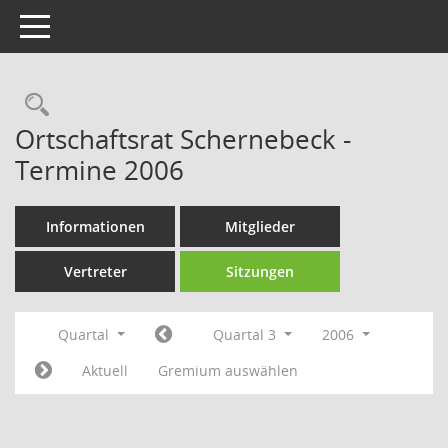
Toggle navigation
Rechercheauswahl
Ortschaftsrat Schernebeck -
Termine 2006
Informationen
Mitglieder
Vertreter
Sitzungen
Quartal
Quartal 3
2006
Aktuell
Gremium auswählen