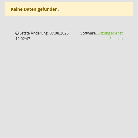
Keine Daten gefunden.
Letzte Änderung: 07.08.2026
Software:
Sitzungsdienst
(Wird in
12:02:47
Session