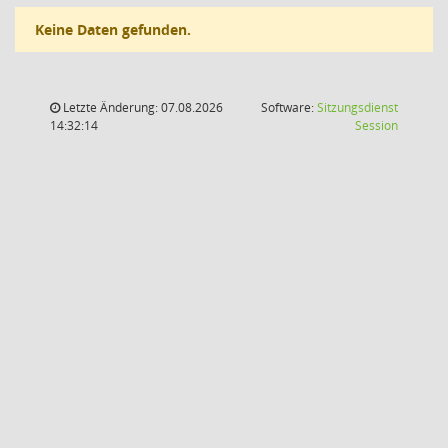
Keine Daten gefunden.
Letzte Änderung: 07.08.2026
Software:
Sitzungsdienst
(Wird in
14:32:14
Session