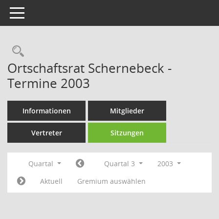
Toggle navigation
Rechercheauswahl
Ortschaftsrat Schernebeck -
Termine 2003
Informationen
Mitglieder
Vertreter
Sitzungen
Quartal
Quartal 3
2003
Aktuell
Gremium auswählen