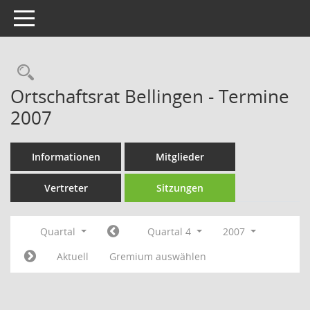
Toggle navigation
Rechercheauswahl
Ortschaftsrat Bellingen - Termine
2007
Informationen
Mitglieder
Vertreter
Sitzungen
Quartal
Quartal 4
2007
Aktuell
Gremium auswählen