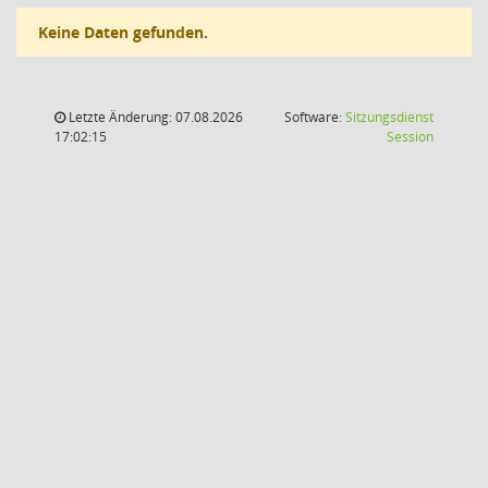
Keine Daten gefunden.
Letzte Änderung: 07.08.2026
Software:
Sitzungsdienst
(Wird in
17:02:15
Session