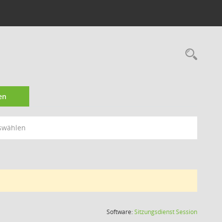
Rec
en
swählen
(Wird in
Software:
Sitzungsdienst
Session