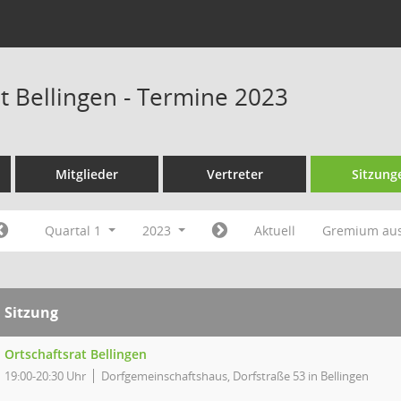
at Bellingen - Termine 2023
Mitglieder
Vertreter
Sitzung
Quartal 1
2023
Aktuell
Gremium au
Sitzung
Ortschaftsrat Bellingen
19:00-20:30 Uhr
Dorfgemeinschaftshaus, Dorfstraße 53 in Bellingen