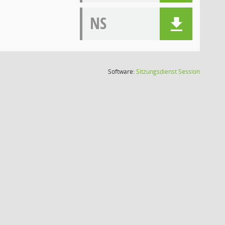
NS
(Wird in
Software:
Sitzungsdienst
Session