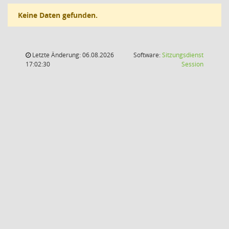
Keine Daten gefunden.
Letzte Änderung: 06.08.2026
Software:
Sitzungsdienst
(Wird in
17:02:30
Session