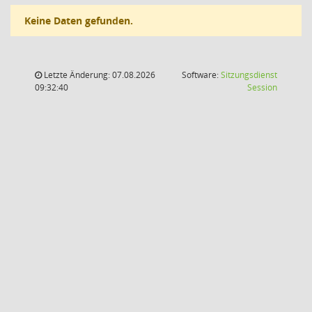
Keine Daten gefunden.
Letzte Änderung: 07.08.2026
Software:
Sitzungsdienst
(Wird in
09:32:40
Session