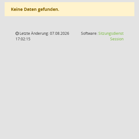
Keine Daten gefunden.
Letzte Änderung: 07.08.2026
Software:
Sitzungsdienst
(Wird in
17:02:15
Session