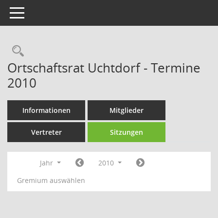
Toggle navigation
Rechercheauswahl
Ortschaftsrat Uchtdorf - Termine
2010
Informationen
Mitglieder
Vertreter
Sitzungen
Jahr
2010
Gremium auswählen