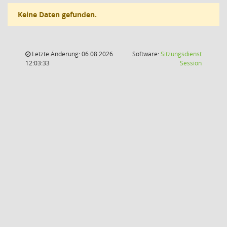
Keine Daten gefunden.
Letzte Änderung: 06.08.2026
Software:
Sitzungsdienst
(Wird in
12:03:33
Session