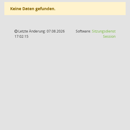
Keine Daten gefunden.
Letzte Änderung: 07.08.2026
Software:
Sitzungsdienst
(Wird in
17:02:15
Session