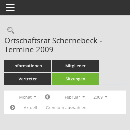
Toggle navigation
Rechercheauswahl
Ortschaftsrat Schernebeck -
Termine 2009
Informationen
Mitglieder
Vertreter
Sitzungen
Monat
Februar
2009
Aktuell
Gremium auswählen