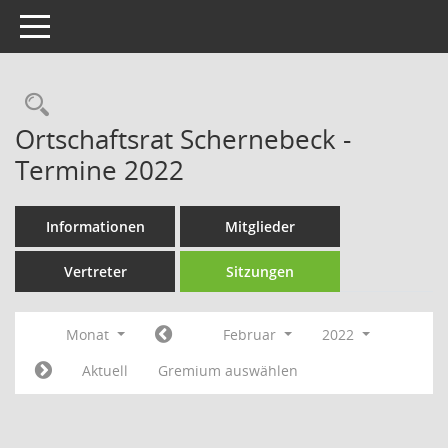
Toggle navigation
Rechercheauswahl
Ortschaftsrat Schernebeck -
Termine 2022
Informationen
Mitglieder
Vertreter
Sitzungen
Monat
Februar
2022
Aktuell
Gremium auswählen