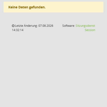
Keine Daten gefunden.
Letzte Änderung: 07.08.2026
Software:
Sitzungsdienst
(Wird in
14:32:14
Session