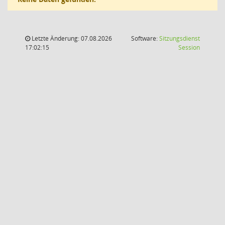
Letzte Änderung: 07.08.2026
Software:
Sitzungsdienst
(Wird in
17:02:15
Session