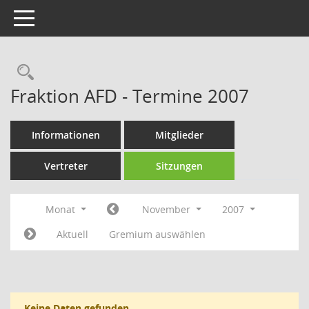
Toggle navigation
Rechercheauswahl
Fraktion AFD - Termine 2007
Informationen
Mitglieder
Vertreter
Sitzungen
Monat
November
2007
Aktuell
Gremium auswählen
Keine Daten gefunden.