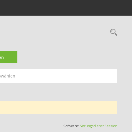
Rec
en
swählen
(Wird in
Software:
Sitzungsdienst
Session