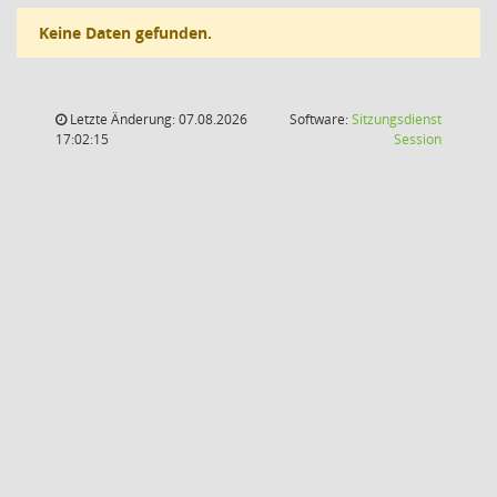
Keine Daten gefunden.
Letzte Änderung: 07.08.2026
Software:
Sitzungsdienst
(Wird in
17:02:15
Session