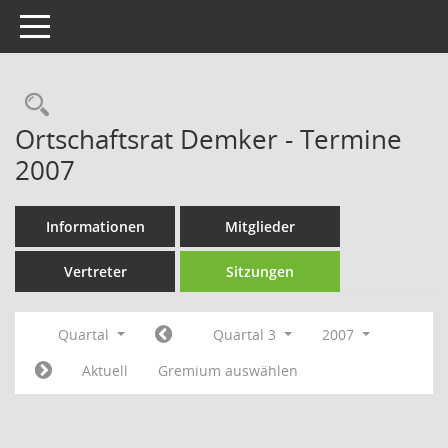
Toggle navigation
Rechercheauswahl
Ortschaftsrat Demker - Termine
2007
Informationen
Mitglieder
Vertreter
Sitzungen
Quartal
Quartal 3
2007
Aktuell
Gremium auswählen