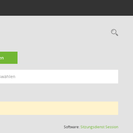
Rec
en
swählen
(Wird in
Software:
Sitzungsdienst
Session