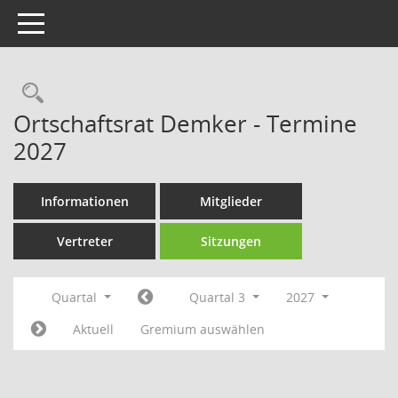
Toggle navigation
Rechercheauswahl
Ortschaftsrat Demker - Termine
2027
Informationen
Mitglieder
Vertreter
Sitzungen
Quartal
Quartal 3
2027
Aktuell
Gremium auswählen