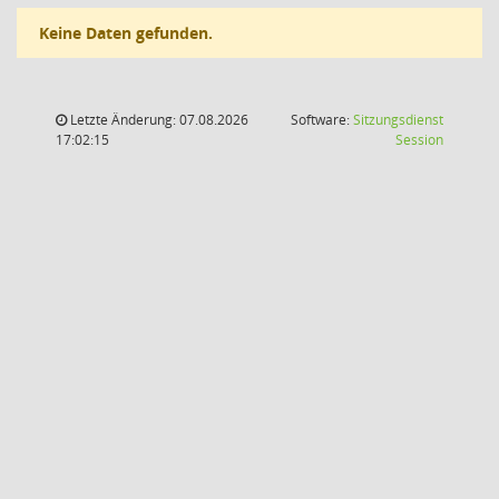
Keine Daten gefunden.
Letzte Änderung: 07.08.2026
Software:
Sitzungsdienst
(Wird in
17:02:15
Session