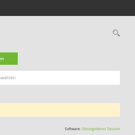
Rec
en
swählen
(Wird in
Software:
Sitzungsdienst
Session