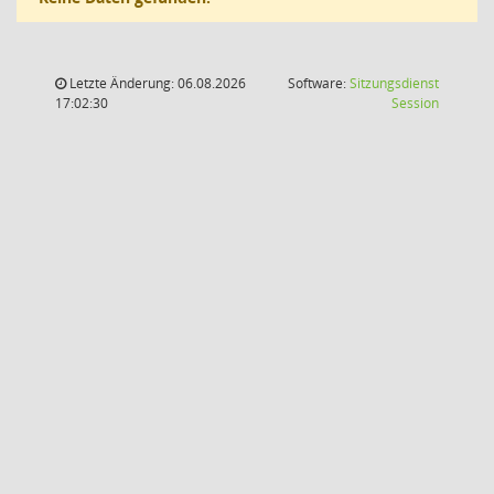
Letzte Änderung: 06.08.2026
Software:
Sitzungsdienst
(Wird in
17:02:30
Session