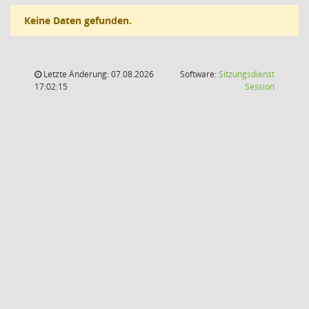
Keine Daten gefunden.
Letzte Änderung: 07.08.2026
Software:
Sitzungsdienst
(Wird in
17:02:15
Session