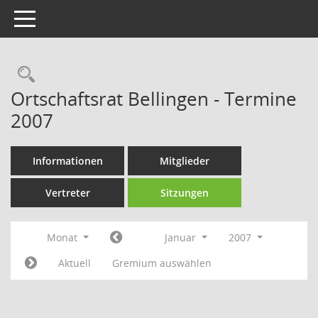
Toggle navigation
Rechercheauswahl
Ortschaftsrat Bellingen - Termine
2007
Informationen
Mitglieder
Vertreter
Sitzungen
Monat
Januar
2007
Aktuell
Gremium auswählen