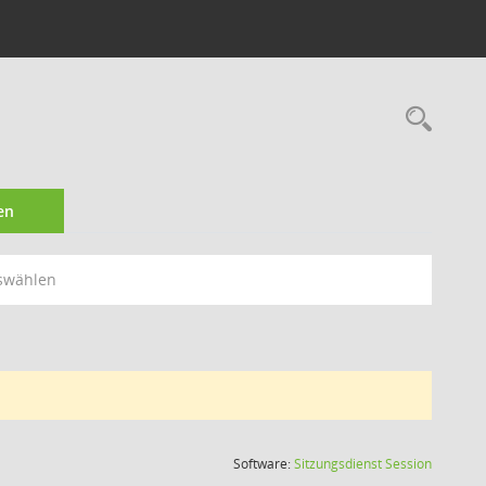
Rec
en
swählen
(Wird in
Software:
Sitzungsdienst
Session