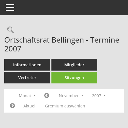
Toggle navigation
Rechercheauswahl
Ortschaftsrat Bellingen - Termine
2007
Informationen
Mitglieder
Vertreter
Sitzungen
Monat
November
2007
Aktuell
Gremium auswählen