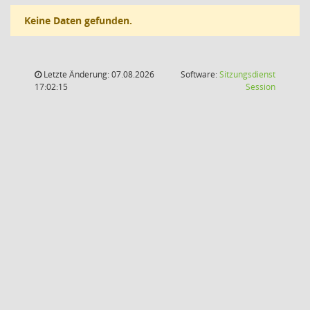
Keine Daten gefunden.
Letzte Änderung: 07.08.2026
Software:
Sitzungsdienst
(Wird in
17:02:15
Session