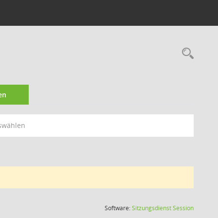
Rec
en
swählen
(Wird in
Software:
Sitzungsdienst
Session