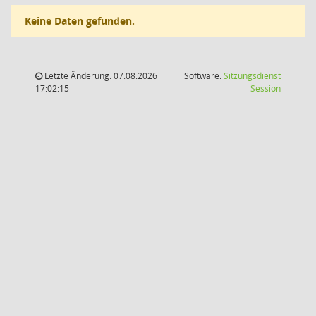
Keine Daten gefunden.
Letzte Änderung: 07.08.2026
Software:
Sitzungsdienst
(Wird in
17:02:15
Session