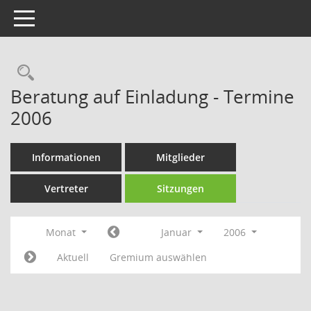
Toggle navigation
Rechercheauswahl
Beratung auf Einladung - Termine
2006
Informationen
Mitglieder
Vertreter
Sitzungen
Monat
Januar
2006
Aktuell
Gremium auswählen