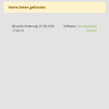
Keine Daten gefunden.
Letzte Änderung: 07.08.2026
Software:
Sitzungsdienst
(Wird in
17:02:15
Session