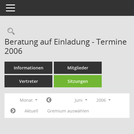
Toggle navigation
Rechercheauswahl
Beratung auf Einladung - Termine
2006
Informationen
Mitglieder
Vertreter
Sitzungen
Monat
Juni
2006
Aktuell
Gremium auswählen