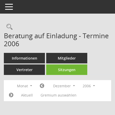
Toggle navigation
Rechercheauswahl
Beratung auf Einladung - Termine
2006
Informationen
Mitglieder
Vertreter
Sitzungen
Monat
Dezember
2006
Aktuell
Gremium auswählen