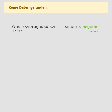
Keine Daten gefunden.
Letzte Änderung: 07.08.2026
Software:
Sitzungsdienst
(Wird in
17:02:15
Session