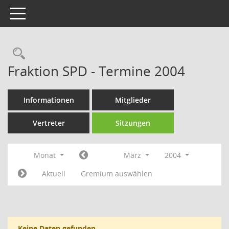
Toggle navigation
Rechercheauswahl
Fraktion SPD - Termine 2004
Informationen
Mitglieder
Vertreter
Sitzungen
Monat
März
2004
Aktuell
Gremium auswählen
Keine Daten gefunden.