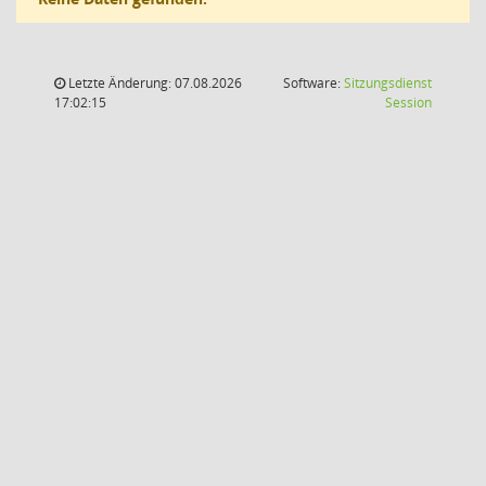
Letzte Änderung: 07.08.2026
Software:
Sitzungsdienst
(Wird in
17:02:15
Session