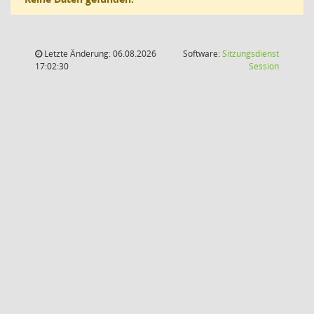
Letzte Änderung: 06.08.2026
Software:
Sitzungsdienst
(Wird in
17:02:30
Session