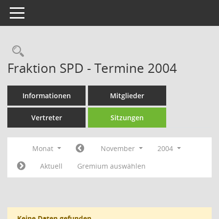
Toggle navigation
Rechercheauswahl
Fraktion SPD - Termine 2004
Informationen
Mitglieder
Vertreter
Sitzungen
Monat
November
2004
Aktuell
Gremium auswählen
Keine Daten gefunden.