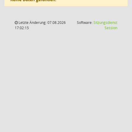
Letzte Änderung: 07.08.2026
Software:
Sitzungsdienst
(Wird in
17:02:15
Session