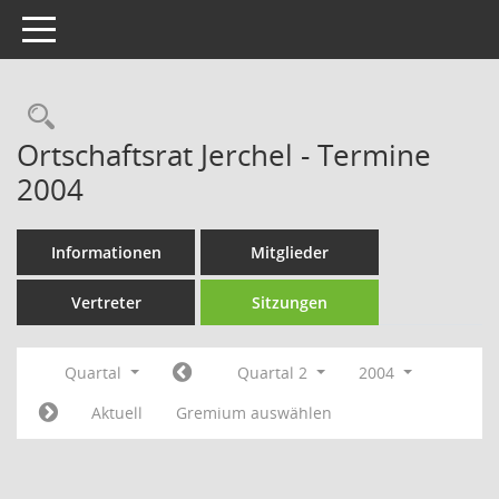
Toggle navigation
Rechercheauswahl
Ortschaftsrat Jerchel - Termine
2004
Informationen
Mitglieder
Vertreter
Sitzungen
Quartal
Quartal 2
2004
Aktuell
Gremium auswählen