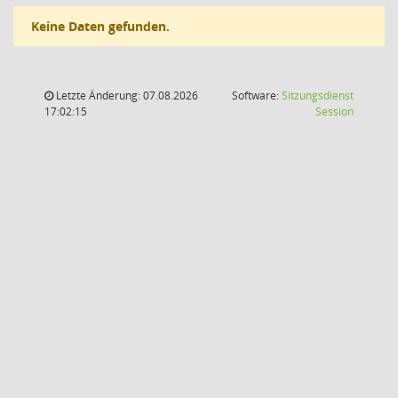
Keine Daten gefunden.
Letzte Änderung: 07.08.2026
Software:
Sitzungsdienst
(Wird in
17:02:15
Session