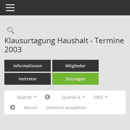
Toggle navigation
Rechercheauswahl
Klausurtagung Haushalt - Termine
2003
Informationen
Mitglieder
Vertreter
Sitzungen
Quartal
Quartal 4
2003
Aktuell
Gremium auswählen