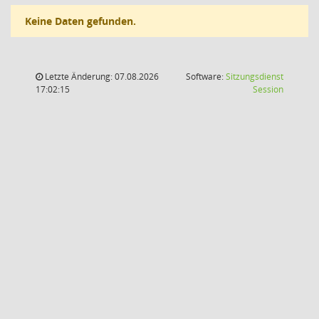
Keine Daten gefunden.
Letzte Änderung: 07.08.2026
Software:
Sitzungsdienst
(Wird in
17:02:15
Session