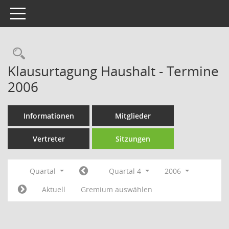
Toggle navigation
Rechercheauswahl
Klausurtagung Haushalt - Termine
2006
Informationen
Mitglieder
Vertreter
Sitzungen
Quartal
Quartal 4
2006
Aktuell
Gremium auswählen