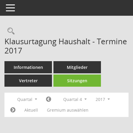
Toggle navigation
Rechercheauswahl
Klausurtagung Haushalt - Termine
2017
Informationen
Mitglieder
Vertreter
Sitzungen
Quartal
Quartal 4
2017
Aktuell
Gremium auswählen