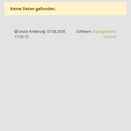
Keine Daten gefunden.
Letzte Änderung: 07.08.2026
Software:
Sitzungsdienst
(Wird in
17:02:15
Session