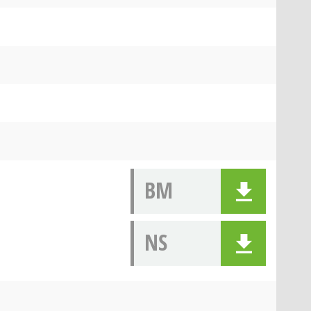
BM
NS