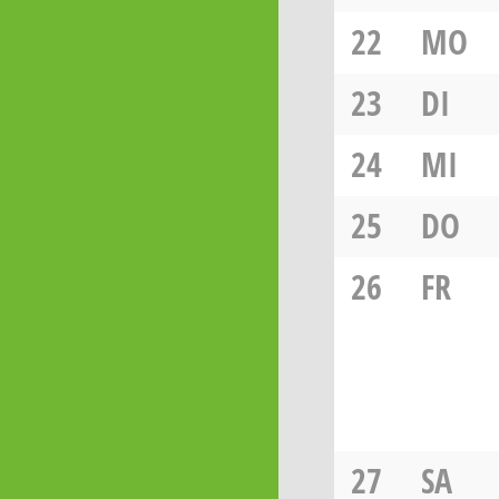
22
MO
23
DI
24
MI
25
DO
26
FR
27
SA