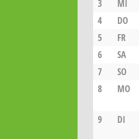
3
MI
4
DO
5
FR
6
SA
7
SO
8
MO
9
DI