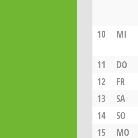
10
MI
11
DO
12
FR
13
SA
14
SO
15
MO