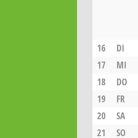
16
DI
17
MI
18
DO
19
FR
20
SA
21
SO