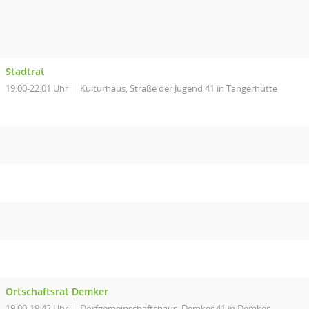
Stadtrat
19:00-22:01 Uhr
Kulturhaus, Straße der Jugend 41 in Tangerhütte
Ortschaftsrat Demker
19:00-19:42 Uhr
Dorfgemeinschaftshaus, Demker 41 in Demker