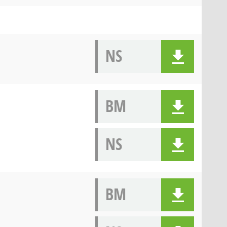
NS
BM
NS
BM