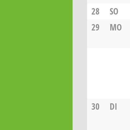
28
SO
29
MO
30
DI