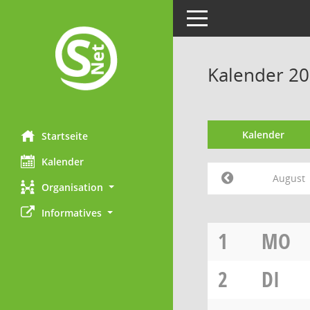
Toggle navigation
Kalender 20
Kalender
Startseite
Kalender
August
Organisation
Informatives
1
MO
2
DI