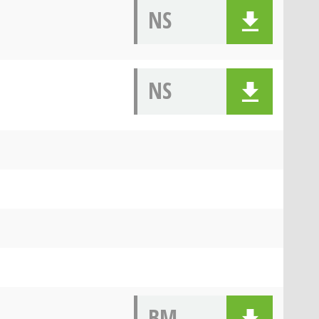
NS
NS
BM