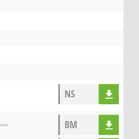
NS
BM
arte