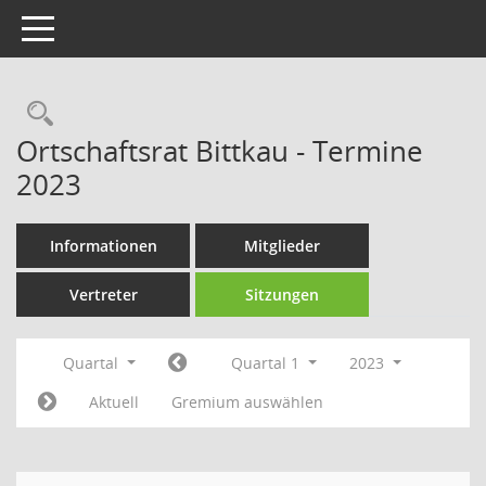
Toggle navigation
Rechercheauswahl
Ortschaftsrat Bittkau - Termine
2023
Informationen
Mitglieder
Vertreter
Sitzungen
Quartal
Quartal 1
2023
Aktuell
Gremium auswählen