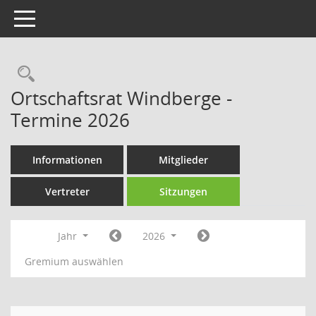
Toggle navigation
Rechercheauswahl
Ortschaftsrat Windberge -
Termine 2026
Informationen
Mitglieder
Vertreter
Sitzungen
Jahr
2026
Gremium auswählen