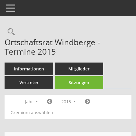
Toggle navigation
Rechercheauswahl
Ortschaftsrat Windberge -
Termine 2015
Informationen
Mitglieder
Vertreter
Sitzungen
Jahr
2015
Gremium auswählen