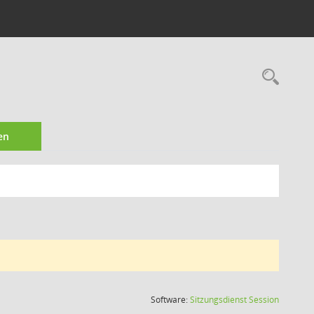
Rec
en
(Wird in
Software:
Sitzungsdienst
Session