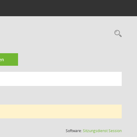
Rec
en
(Wird in
Software:
Sitzungsdienst
Session