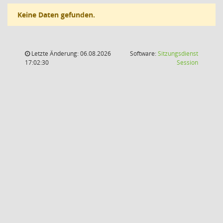
Keine Daten gefunden.
Letzte Änderung: 06.08.2026
Software:
Sitzungsdienst
(Wird in
17:02:30
Session