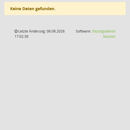
Keine Daten gefunden.
Letzte Änderung: 06.08.2026
Software:
Sitzungsdienst
(Wird in
17:02:30
Session