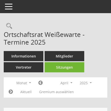
Toggle navigation
Rechercheauswahl
Ortschaftsrat Weißewarte -
Termine 2025
Informationen
Mitglieder
Vertreter
Sitzungen
Monat
April
2025
Aktuell
Gremium auswählen