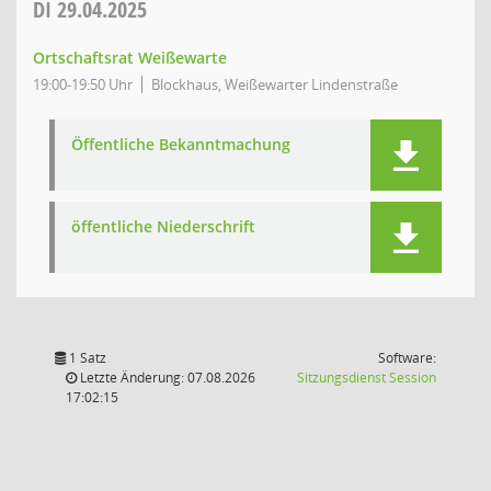
DI
29.04.2025
Ortschaftsrat Weißewarte
19:00-19:50 Uhr
Blockhaus, Weißewarter Lindenstraße
Öffentliche Bekanntmachung
öffentliche Niederschrift
1 Satz
Software:
(Wird in
Letzte Änderung: 07.08.2026
Sitzungsdienst
Session
17:02:15