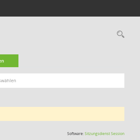
Rec
en
swählen
(Wird in
Software:
Sitzungsdienst
Session