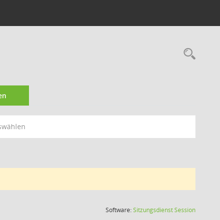
Rec
en
swählen
(Wird in
Software:
Sitzungsdienst
Session