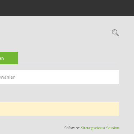
Rec
en
swählen
(Wird in
Software:
Sitzungsdienst
Session