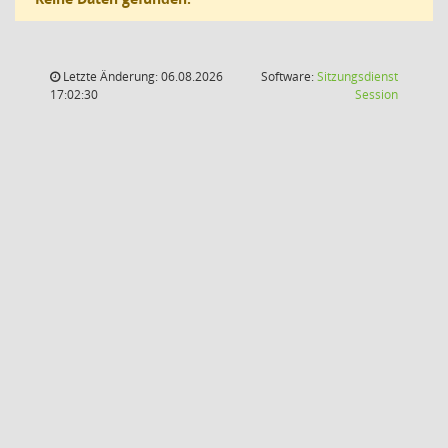
Letzte Änderung: 06.08.2026
Software:
Sitzungsdienst
(Wird in
17:02:30
Session