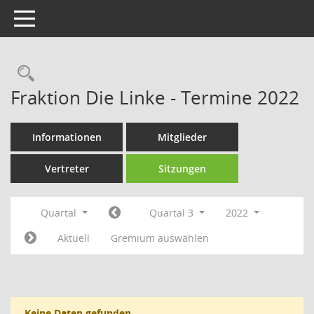
Toggle navigation
Rechercheauswahl
Fraktion Die Linke - Termine 2022
Informationen
Mitglieder
Vertreter
Sitzungen
Quartal
Quartal 3
2022
Aktuell
Gremium auswählen
Keine Daten gefunden.